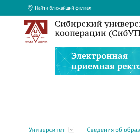
Найти ближайший филиал
Сибирский универс
кооперации (СибУП
Университет
Сведения об обра