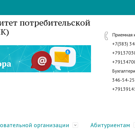
итет потребительской
К)
Приемная 
+7(383) 34
+7913703
+7913470
Бухгалтери
346-54-25
+7913914
зовательной организации
Абитуриентам