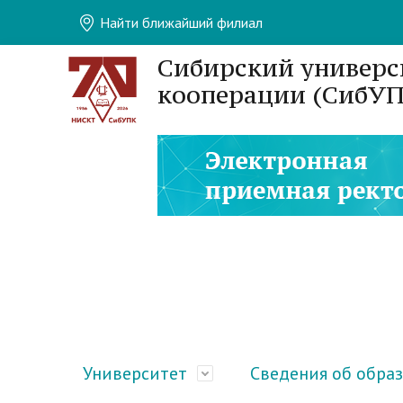
Найти ближайший филиал
Сибирский универс
кооперации (СибУП
Университет
Сведения об обра