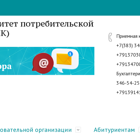
итет потребительской
К)
Приемная 
+7(383) 34
+7913703
+7913470
Бухгалтери
346-54-25
+7913914
зовательной организации
Абитуриентам