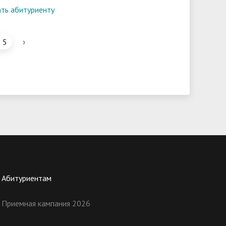
ть абитуриенту
›
5
Абитуриентам
Приемная кампания 2026