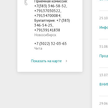
Приемная комиссия:
+7(383) 346-58-52,
+79137030522,
+79134700084;
25.10
Бухгалтерия: +7 (383)
346-54-25,
Инфо
+79139141838
Новосибирск
+7 (3022) 32-03-65
31.08
Чита
Прод
Показать на карте
13.07
ВНИМ
29.06