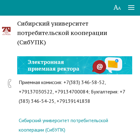
Сибирский университет
потребительской кооперации
(СибУПК)
Приемная комиссия: +7(383) 346-58-52,
+79137030522, +79134700084; Бухгалтерия: +7
(383) 346-54-25, +79139141838
Сибирский университет потребительской
кооперации (СибУПК)