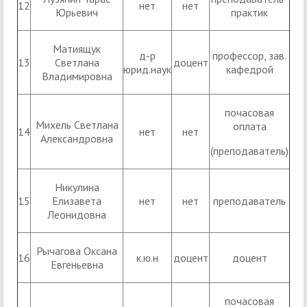
12
нет
нет
Юрьевич
практик
Матиящук
д-р
профессор, зав.
13
Светлана
доцент
юрид.наук
кафедрой
Владимировна
почасовая
Михель Светлана
оплата
14
нет
нет
Александровна
(преподаватель)
Никулина
15
Елизавета
нет
нет
преподаватель
Леонидовна
Рычагова Оксана
16
к.ю.н
доцент
доцент
Евгеньевна
почасовая