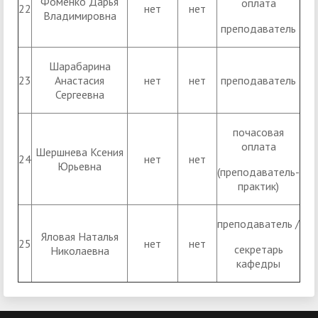
Фоменко Дарья
оплата
22
нет
нет
Владимировна
преподаватель
Шарабарина
23
Анастасия
нет
нет
преподаватель
Сергеевна
почасовая
оплата
Шершнева Ксения
24
нет
нет
Юрьевна
(преподаватель-
практик)
преподаватель /
Яловая Наталья
25
нет
нет
секретарь
Николаевна
кафедры