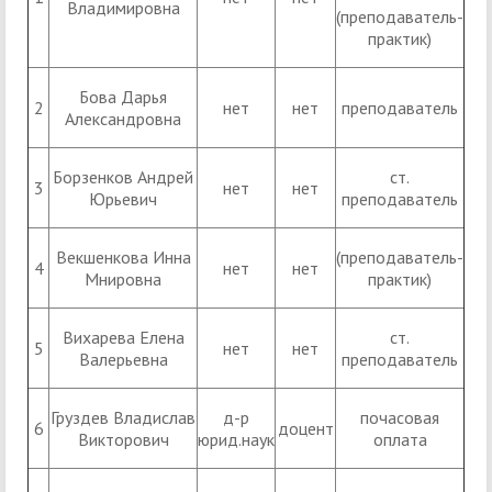
Владимировна
(преподаватель-
практик)
Бова Дарья
2
нет
нет
преподаватель
Александровна
Борзенков Андрей
ст.
3
нет
нет
Юрьевич
преподаватель
Векшенкова Инна
(преподаватель-
4
нет
нет
Мнировна
практик)
Вихарева Елена
ст.
5
нет
нет
Валерьевна
преподаватель
Груздев Владислав
д-р
почасовая
6
доцент
Викторович
юрид.наук
оплата