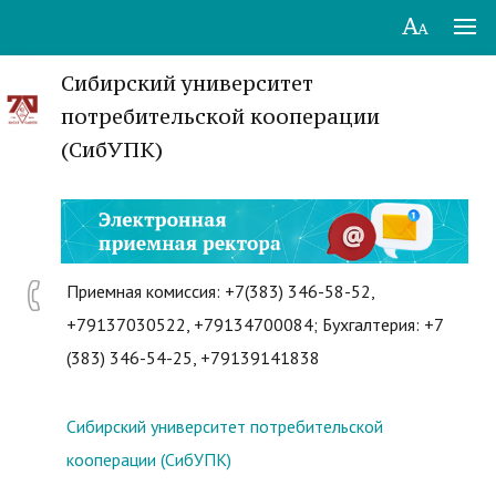
Сибирский университет
потребительской кооперации
(СибУПК)
Приемная комиссия: +7(383) 346-58-52,
+79137030522, +79134700084; Бухгалтерия: +7
(383) 346-54-25, +79139141838
Сибирский университет потребительской
кооперации (СибУПК)