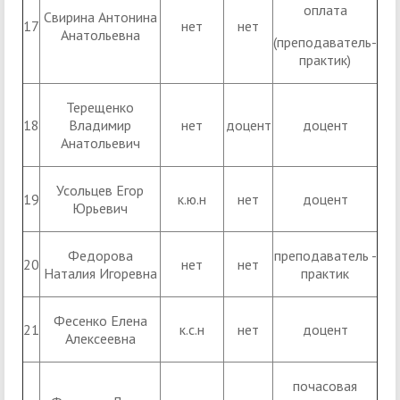
оплата
Свирина Антонина
17
нет
нет
Анатольевна
(преподаватель-
практик)
Терещенко
18
Владимир
нет
доцент
доцент
Анатольевич
Усольцев Егор
19
к.ю.н
нет
доцент
Юрьевич
Федорова
преподаватель -
20
нет
нет
Наталия Игоревна
практик
Фесенко Елена
21
к.с.н
нет
доцент
Алексеевна
почасовая