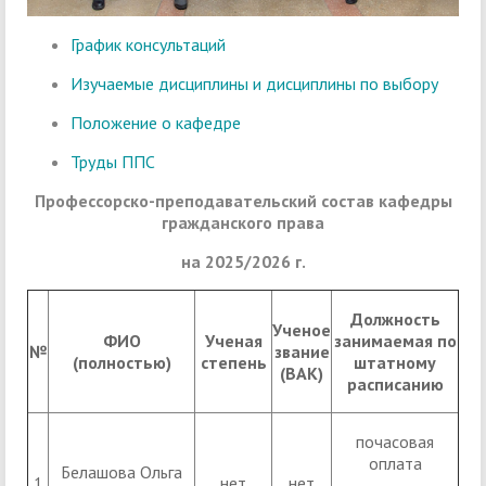
График консультаций
Изучаемые дисциплины и дисциплины по выбору
Положение о кафедре
Труды ППС
Профессорско-преподавательский состав кафедры
гражданского права
на 2025/2026 г.
Должность
Ученое
ФИО
Ученая
занимаемая по
№
звание
(полностью)
степень
штатному
(ВАК)
расписанию
почасовая
оплата
Белашова Ольга
1
нет
нет