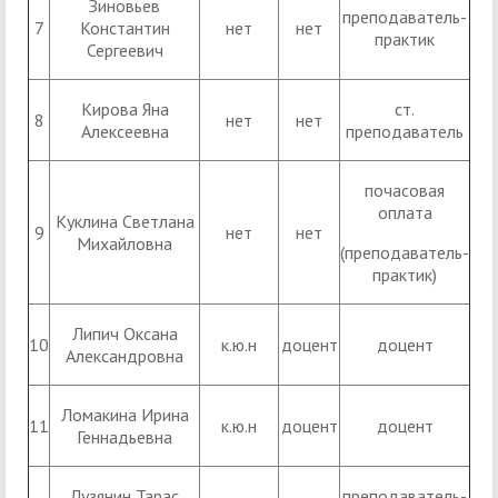
Зиновьев
преподаватель-
7
Константин
нет
нет
практик
Сергеевич
Кирова Яна
ст.
8
нет
нет
Алексеевна
преподаватель
почасовая
оплата
Куклина Светлана
9
нет
нет
Михайловна
(преподаватель-
практик)
Липич Оксана
10
к.ю.н
доцент
доцент
Александровна
Ломакина Ирина
11
к.ю.н
доцент
доцент
Геннадьевна
Лузянин Тарас
преподаватель-