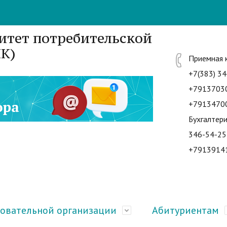
итет потребительской
К)
Приемная 
+7(383) 34
+7913703
+7913470
Бухгалтери
346-54-25
+7913914
зовательной организации
Абитуриентам