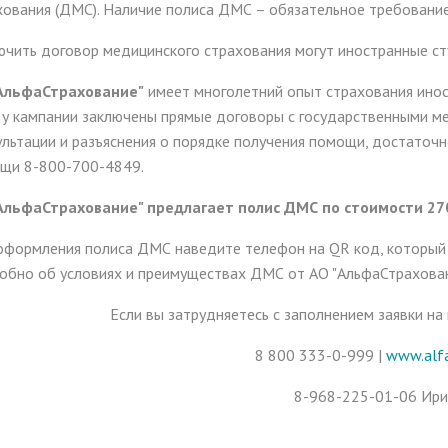
хования (ДМС). Наличие полиса ДМС – обязательное требование
ючить договор медицинского страхования могут иностранные ст
АльфаСтрахование"
имеет многолетний опыт страхования иност
у кампании заключены прямые договоры с государственными м
ультации и разъяснения о порядке получения помощи, достаточ
щи 8-800-700-4849.
АльфаСтрахование" предлагает полис ДМС по стоимости 2700
оформления полиса ДМС наведите телефон на QR код, который 
обно об условиях и преимуществах ДМС от АО "АльфаСтрахован
Если вы затрудняетесь с заполнением заявки на
8 800 333-0-999 |
www.alfa
8-968-225-01-06 Ири