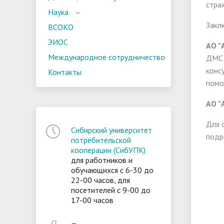
стра
Наука
Закл
ВСОКО
ЭИОС
АО "
Международное сотрудничество
ДМС 
конс
Контакты
помо
АО "
Для 
Сибирский университет
подр
потребительской
кооперации (СибУПК)
для работников и
обучающихся с 6-30 до
22-00 часов, для
посетителей с 9-00 до
17-00 часов