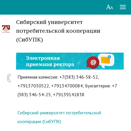
Сибирский университет
потребительской кооперации
(СибУПК)
Приемная комиссия: +7(383) 346-58-52,
+79137030522, +79134700084; Бухгалтерия: +7
(383) 346-54-25, +79139141838
Сибирский университет потребительской
кооперации (СибУПК)