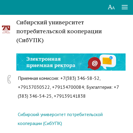
Сибирский университет
потребительской кооперации
(СибУПК)
Приемная комиссия: +7(383) 346-58-52,
+79137030522, +79134700084; Бухгалтерия: +7
(383) 346-54-25, +79139141838
Сибирский университет потребительской
кооперации (СибУПК)