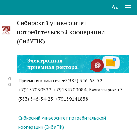
Сибирский университет
потребительской кооперации
(СибУПК)
Приемная комиссия: +7(383) 346-58-52,
+79137030522, +79134700084; Бухгалтерия: +7
(383) 346-54-25, +79139141838
Сибирский университет потребительской
кооперации (СибУПК)