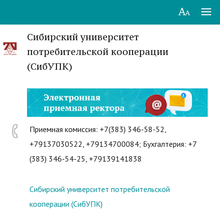
Сибирский университет
потребительской кооперации
(СибУПК)
Приемная комиссия: +7(383) 346-58-52,
+79137030522, +79134700084; Бухгалтерия: +7
(383) 346-54-25, +79139141838
Сибирский университет потребительской
кооперации (СибУПК)