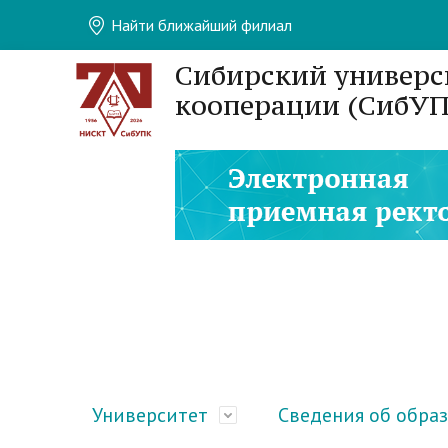
Найти ближайший филиал
Сибирский универс
кооперации (СибУП
Университет
Сведения об обра