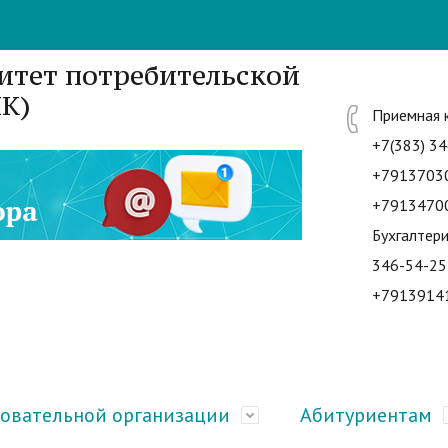
итет потребительской
К)
Приемная 
+7(383) 34
+7913703
+7913470
Бухгалтери
346-54-25
+7913914
зовательной организации
Абитуриентам