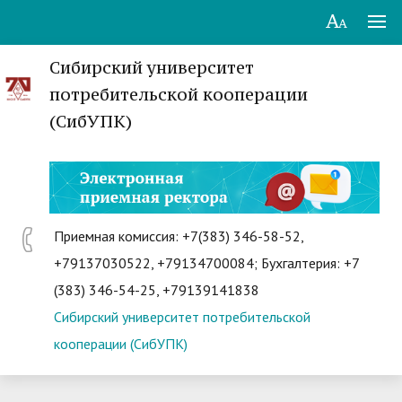
Сибирский университет
потребительской кооперации
(СибУПК)
Приемная комиссия: +7(383) 346-58-52,
+79137030522, +79134700084; Бухгалтерия: +7
(383) 346-54-25, +79139141838
Сибирский университет потребительской
кооперации (СибУПК)