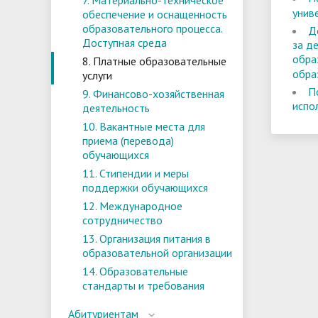
7. Материально-техническое
унив
обеспечение и оснащенность
образовательного процесса.
Д
Доступная среда
за д
обра
8. Платные образовательные
обра
услуги
П
9. Финансово-хозяйственная
испо
деятельность
10. Вакантные места для
приема (перевода)
обучающихся
11. Стипендии и меры
поддержки обучающихся
12. Международное
сотрудничество
13. Организация питания в
образовательной организации
14. Образовательные
стандарты и требования
Абитуриентам