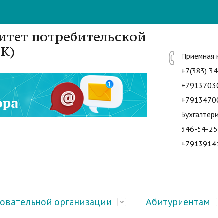
итет потребительской
К)
Приемная 
+7(383) 34
+7913703
+7913470
Бухгалтери
346-54-25
+7913914
зовательной организации
Абитуриентам