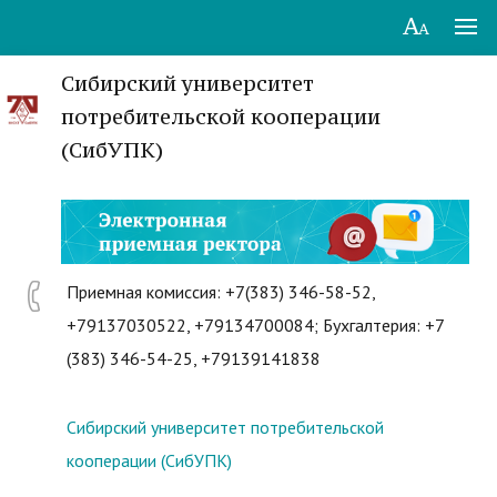
Сибирский университет
потребительской кооперации
(СибУПК)
Приемная комиссия: +7(383) 346-58-52,
+79137030522, +79134700084; Бухгалтерия: +7
(383) 346-54-25, +79139141838
Сибирский университет потребительской
кооперации (СибУПК)