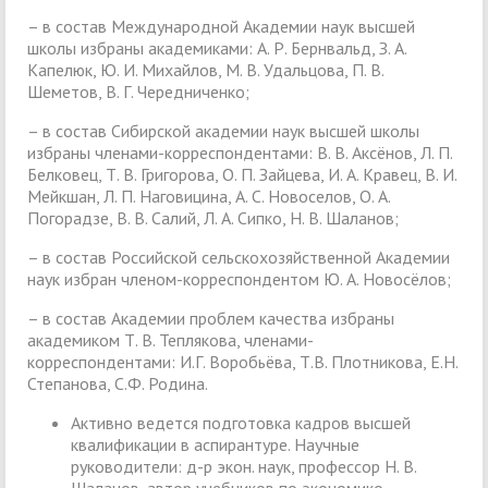
– в состав Международной Академии наук высшей
школы избраны академиками: А. Р. Бернвальд, З. А.
Капелюк, Ю. И. Михайлов, М. В. Удальцова, П. В.
Шеметов, В. Г. Чередниченко;
– в состав Сибирской академии наук высшей школы
избраны членами-корреспондентами: В. В. Аксёнов, Л. П.
Белковец, Т. В. Григорова, О. П. Зайцева, И. А. Кравец, В. И.
Мейкшан, Л. П. Наговицина, А. С. Новоселов, О. А.
Погорадзе, В. В. Салий, Л. А. Сипко, Н. В. Шаланов;
– в состав Российской сельскохозяйственной Академии
наук избран членом-корреспондентом Ю. А. Новосёлов;
– в состав Академии проблем качества избраны
академиком Т. В. Теплякова, членами-
корреспондентами: И.Г. Воробьёва, Т.В. Плотникова, Е.Н.
Степанова, С.Ф. Родина.
Активно ведется подготовка кадров высшей
квалификации в аспирантуре. Научные
руководители: д-р экон. наук, профессор Н. В.
Шаланов, автор учебников по экономико-