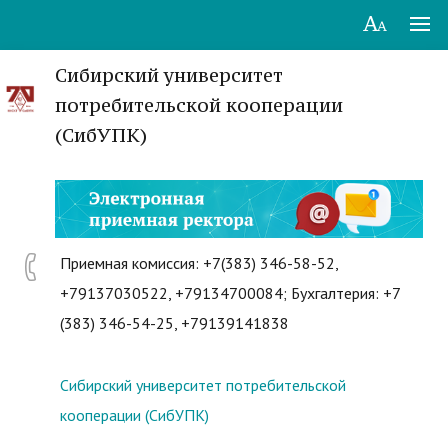
Сибирский университет
потребительской кооперации
(СибУПК)
Приемная комиссия: +7(383) 346-58-52,
+79137030522, +79134700084; Бухгалтерия: +7
(383) 346-54-25, +79139141838
Сибирский университет потребительской
кооперации (СибУПК)