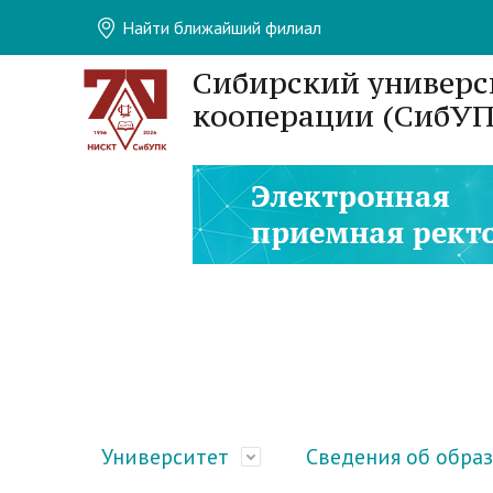
Найти ближайший филиал
Сибирский универс
кооперации (СибУП
Университет
Сведения об обра