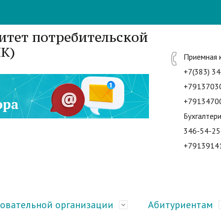
итет потребительской
К)
Приемная 
+7(383) 34
+7913703
+7913470
Бухгалтери
346-54-25
+7913914
зовательной организации
Абитуриентам