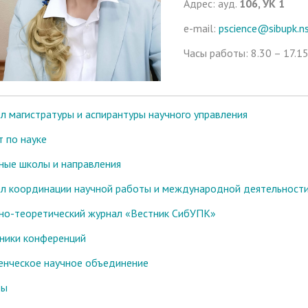
Адрес: ауд.
106, УК 1
e-mail:
pscience@sibupk.ns
Часы работы: 8.30 – 17.1
л магистратуры и аспирантуры научного управления
т по науке
ные школы и направления
л координации научной работы и международной деятельност
но-теоретический журнал «Вестник СибУПК»
ники конференций
енческое научное объединение
ты