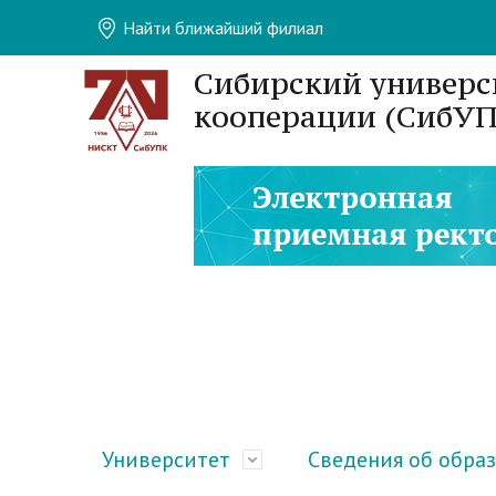
Найти ближайший филиал
Сибирский универс
кооперации (СибУП
Университет
Сведения об обра