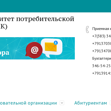
итет потребительской
К)
Приемная 
+7(383) 34
+7913703
+7913470
Бухгалтери
346-54-25
+7913914
зовательной организации
Абитуриентам