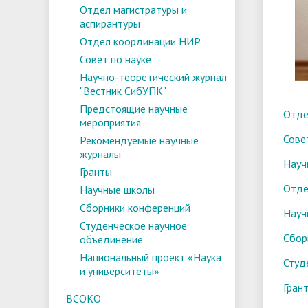
Отдел магистратуры и
аспирантуры
Отдел координации НИР
Совет по науке
Научно-теоретический журнал
"Вестник СибУПК"
Предстоящие научные
Отде
мероприятия
Сове
Рекомендуемые научные
журналы
Науч
Гранты
Отде
Научные школы
Сборники конференций
Науч
Студенческое научное
Сбор
объединение
Национальный проект «Наука
Студ
и университеты»
Гран
ВСОКО