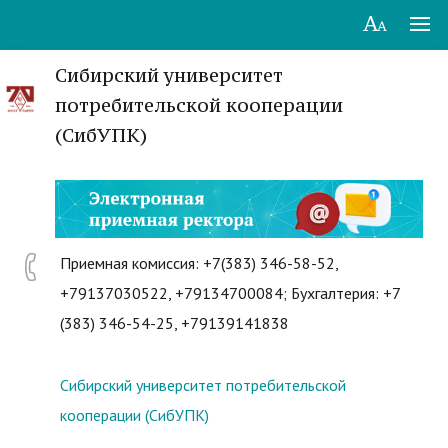
Сибирский университет
потребительской кооперации
(СибУПК)
Приемная комиссия: +7(383) 346-58-52,
+79137030522, +79134700084; Бухгалтерия: +7
(383) 346-54-25, +79139141838
Сибирский университет потребительской
кооперации (СибУПК)