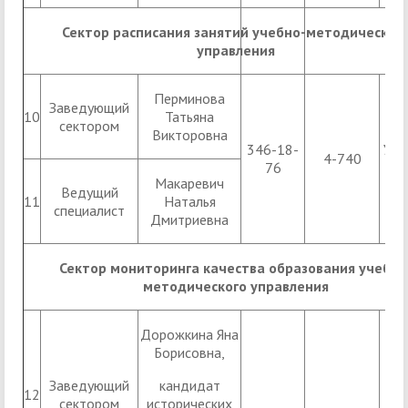
Сектор расписания занятий учебно-методическог
управления
Перминова
Заведующий
10
Татьяна
сектором
Викторовна
346-18-
УК 1
4-740
76
Макаревич
Ведущий
11
Наталья
специалист
Дмитриевна
Сектор мониторинга качества образования учебно
методического управления
Дорожкина Яна
Борисовна,
Заведующий
кандидат
12
сектором
исторических