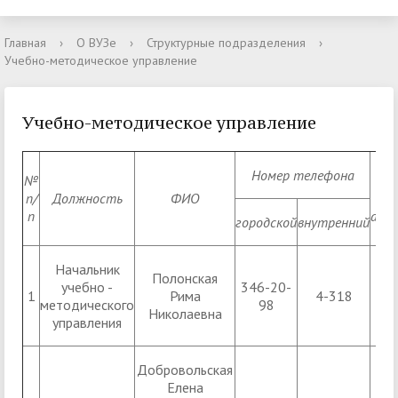
Главная
›
О ВУЗе
›
Структурные подразделения
›
Учебно-методическое управление
Учебно-методическое управление
Номер телефона
№
Уч
п/
Должность
ФИО
ко
п
ауд
городской
внутренний
Начальник
Полонская
учебно -
346-20-
УК1
1
Рима
4-318
методического
98
Николаевна
управления
Добровольская
Елена