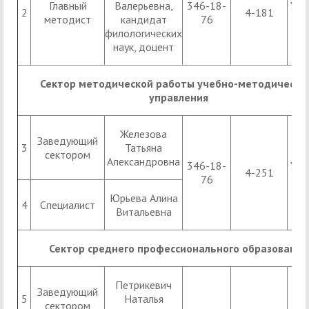
Главный
Валерьевна,
346-18-
УК 1
2
4-181
методист
кандидат
76
филологических
наук, доцент
Сектор методической работы учебно-методическо
управления
Железова
Заведующий
3
Татьяна
сектором
Александровна
346-18-
УК 1
4-251
76
Юрьева Алина
4
Специалист
Витальевна
Сектор среднего профессионального образования
Петрикевич
Заведующий
5
Наталья
сектором