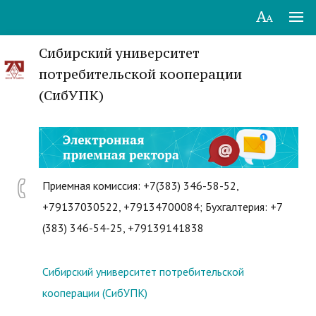
Сибирский университет
потребительской кооперации
(СибУПК)
Приемная комиссия: +7(383) 346-58-52,
+79137030522, +79134700084; Бухгалтерия: +7
(383) 346-54-25, +79139141838
Сибирский университет потребительской
кооперации (СибУПК)