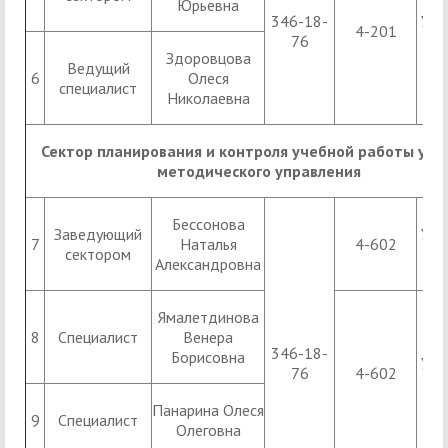
Юрьевна
346-18-
УК 1
4-201
76
Здоровцова
Ведущий
6
Олеся
специалист
Николаевна
Сектор планирования и контроля учебной работы уче
методического управления
Бессонова
Заведующий
УК 1
7
Наталья
4-602
сектором
Александровна
Ямалетдинова
8
Специалист
Венера
346-18-
Борисовна
УК 1
76
4-602
Панарина Олеся
9
Специалист
Олеговна