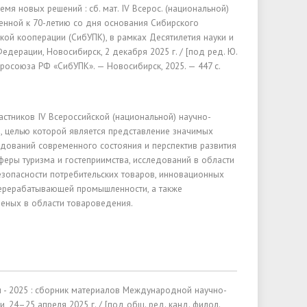
емя новых решений : сб. мат. IV Всерос. (национальной)
оченной к 70-летию со дня основания Сибирского
кой кооперации (СибУПК), в рамках Десятилетия науки и
едерации, Новосибирск, 2 декабря 2025 г. / [под ред. Ю.
росоюза РФ «СибУПК». — Новосибирск, 2025. — 447 с.
астников IV Всероссийской (национальной) научно-
, целью которой является представление значимых
едований современного состояния и перспектив развития
феры туризма и гостеприимства, исследований в области
езопасности потребительских товаров, инновационных
перерабатывающей промышленности, а также
еных в области товароведения.
 - 2025 : сборник материалов Международной научно-
 24–25 апреля 2025 г. / [под общ. ред. канд. филол.