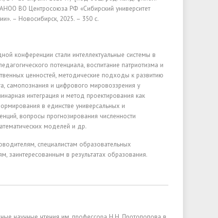
; АНОО ВО Центросоюза РФ «Сибирский университет
и». – Новосибирск, 2025. – 350 с.
ной конференции стали интеллектуальные системы в
педагогического потенциала, воспитание патриотизма и
твенных ценностей, методические подходы к развитию
а, самопознания и цифрового мировоззрения у
инарная интеграция и метод проектирования как
ормирования в единстве универсальных и
енций, вопросы прогнозирования численности
атематических моделей и др.
оводителям, специалистам образовательных
ям, заинтересованным в результатах образования.
е научные чтения им. профессора Н.Н. Протопопова в