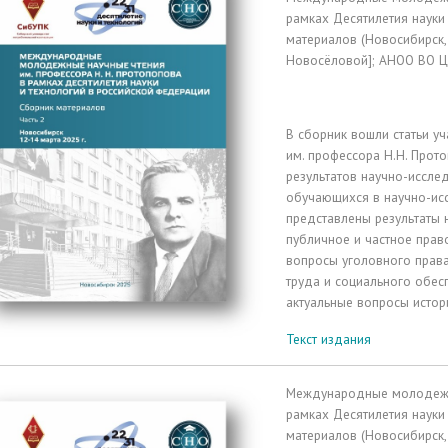
рамках Десятилетия науки
материалов (Новосибирск, 12
Новосёловой]; АНОО ВО Це
В сборник вошли статьи 
им. профессора Н.Н. Прот
результатов научно-иссле
обучающихся в научно-исс
представлены результаты
публичное и частное право
вопросы уголовного права
труда и социального обес
актуальные вопросы истор
Текст издания
Международные молодежны
рамках Десятилетия науки
материалов (Новосибирск, 12