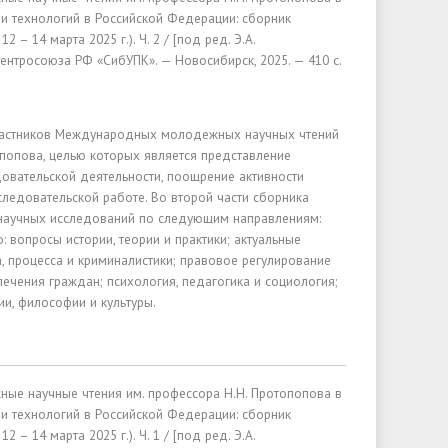
 и технологий в Российской Федерации: сборник
 – 14 марта 2025 г.). Ч. 2 / [под ред. Э.А.
нтросоюза РФ «СибУПК». — Новосибирск, 2025. — 410 с.
участников Международных молодежных научных чтений
опопова, целью которых является представление
довательской деятельности, поощрение активности
ледовательской работе. Во второй части сборника
 научных исследований по следующим направлениям:
: вопросы истории, теории и практики; актуальные
, процесса и криминалистики; правовое регулирование
печения граждан; психология, педагогика и социология;
ии, философии и культуры.
е научные чтения им. профессора Н.Н. Протопопова в
 и технологий в Российской Федерации: сборник
 – 14 марта 2025 г.). Ч. 1 / [под ред. Э.А.