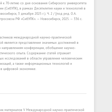
й к 70-летию со дня основания Сибирского университета
ии (СибУПК), в
рамках Десятилетия науки и технологий в
сибирск, 3 декабря 2025 г.). Ч. 2 / [под ред. О.А.
тросоюза РФ «СибУПК». — Новосибирск, 2025. — 336 с.
частников международной научно-практической
ой является представление значимых достижений в
о направлениям конференции, обобщение научно-
ктического опыта. Содержание статей отражает
ных исследований в области управления человеческим
низаций, а также информационных технологий и
а в цифровой экономике.
ник материалов V Международной научно-практической