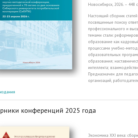
Новосибирск, 2026. – 448 с
Настоящий сборник статей
посвященные поиску ответ
профессионального и высш
темами стали: реформиро
образование как кадровый
процессами учебно-метод
образовательных програм
образования; наставничес
интеллекта; взаимодейств
Предназначен для педагог
организаций, работодател
 издания
рники конференций 2025 года
Экономика XXI века: сбор