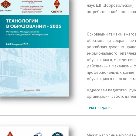
наук Е.В. Добровольской]
потребительской коопераци
Основными темами ежегод
образовании, сохранение 
российских духовно-нравс
эмоционального интеллект
обучающихся, междисципл
действенные механизмы ф
профессиональных компет
обучающихся на основе м
Адресован педагогам, рук
организаций, работодател
Текст издания
Международные молодежны