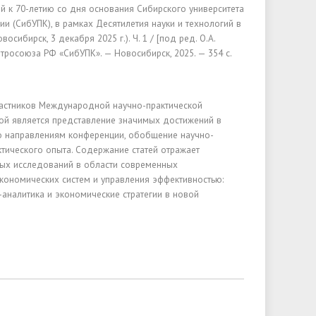
й к 70-летию со дня основания Сибирского университета
ии (СибУПК), в
рамках Десятилетия науки и технологий в
сибирск, 3 декабря 2025 г.). Ч. 1 / [под ред. О.А.
тросоюза РФ «СибУПК». — Новосибирск, 2025. — 354 с.
частников Международной научно-практической
ой является представление значимых достижений в
о направлениям конференции, обобщение научно-
ктического опыта. Содержание статей отражает
ных исследований в области современных
кономических систем и управления эффективностью:
-аналитика и экономические стратегии в новой