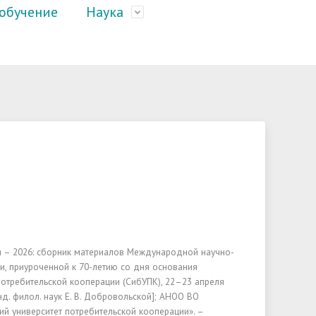
обучение
Наука
Портал для сотрудников
4. Образование
Электронная зачетка
Научно-теоретический журнал
"Вестник СибУПК"
о
Ученый совет
6. Педагогический состав
Штаб студенческих отрядов
Научные школы
ателям
История
10. Вакантные места для приема
Информация об общежитиях
(перевода) обучающихся
Национальный проект «Наука и
ФРДО
Подразделения
университеты»
13. Организация питания в
Наши выпускники
образовательной организации
и – 2026: сборник материалов Международной научно-
, приуроченной к 70-летию со дня основания
потребительской кооперации (СибУПК), 22–23 апреля
анд. филол. наук Е. В. Добровольской]; АНОО ВО
й университет потребительской кооперации». –