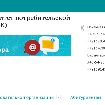
итет потребительской
К)
Приемная 
+7(383) 34
+7913703
+7913470
Бухгалтери
346-54-25
+7913914
зовательной организации
Абитуриентам