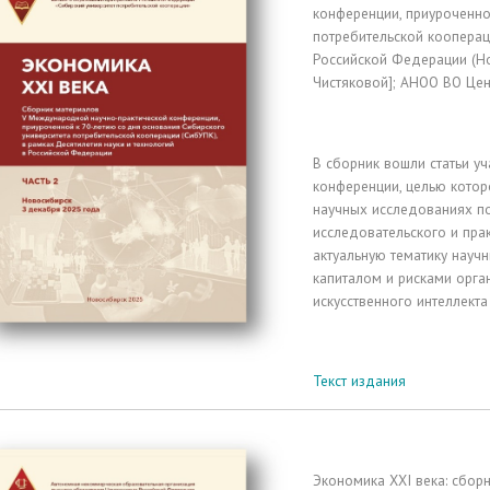
конференции, приуроченно
потребительской кооперац
Российской Федерации (Ново
Чистяковой]; АНОО ВО Цен
В сборник вошли статьи у
конференции, целью котор
научных исследованиях п
исследовательского и пра
актуальную тематику науч
капиталом и рисками орга
искусственного интеллект
Текст издания
Экономика XXI века: сбор