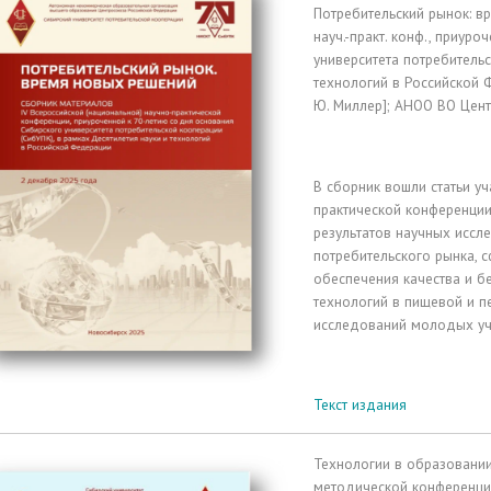
Потребительский рынок: вр
науч.-практ. конф., приур
университета потребительс
технологий в Российской Ф
Ю. Миллер]; АНОО ВО Цент
В сборник вошли статьи уч
практической конференции
результатов научных иссл
потребительского рынка, с
обеспечения качества и б
технологий в пищевой и 
исследований молодых уч
Текст издания
Технологии в образовании
методической конференции,