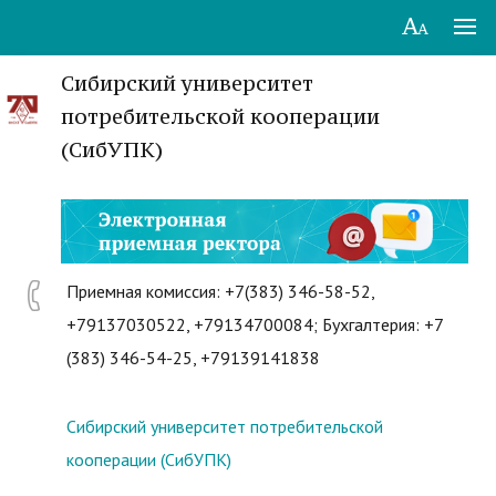
Сибирский университет
потребительской кооперации
(СибУПК)
Приемная комиссия: +7(383) 346-58-52,
+79137030522, +79134700084; Бухгалтерия: +7
(383) 346-54-25, +79139141838
Сибирский университет потребительской
кооперации (СибУПК)