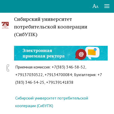
Сибирский университет
потребительской кооперации
(СибУПК)
Приемная комиссия: +7(383) 346-58-52,
+79137030522, +79134700084; Бухгалтерия: +7
(383) 346-54-25, +79139141838
Сибирский университет потребительской
кооперации (СибУПК)