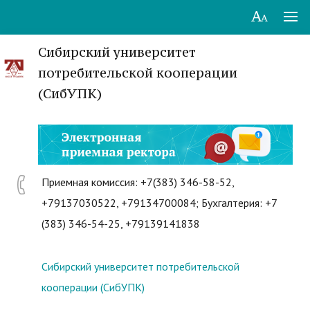
Сибирский университет
потребительской кооперации
(СибУПК)
Приемная комиссия: +7(383) 346-58-52,
+79137030522, +79134700084; Бухгалтерия: +7
(383) 346-54-25, +79139141838
Сибирский университет потребительской
кооперации (СибУПК)