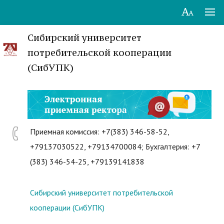
Сибирский университет
потребительской кооперации
(СибУПК)
Приемная комиссия: +7(383) 346-58-52,
+79137030522, +79134700084; Бухгалтерия: +7
(383) 346-54-25, +79139141838
Сибирский университет потребительской
кооперации (СибУПК)