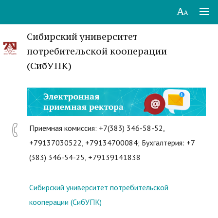
Сибирский университет
потребительской кооперации
(СибУПК)
Приемная комиссия: +7(383) 346-58-52,
+79137030522, +79134700084; Бухгалтерия: +7
(383) 346-54-25, +79139141838
Сибирский университет потребительской
кооперации (СибУПК)