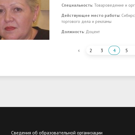
Специальность
: Товароведение и ор
Действующее место работы
: Сибир
торгового дела и рекламы
Должность
: Доцент
‹
2
3
4
5
Сведения об образовательной организации