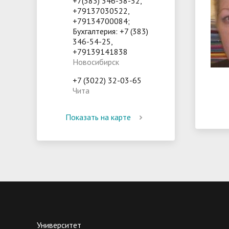
+7(383) 346-58-52,
+79137030522,
+79134700084;
Бухгалтерия: +7 (383)
346-54-25,
+79139141838
Новосибирск
+7 (3022) 32-03-65
Чита
Показать на карте
Университет