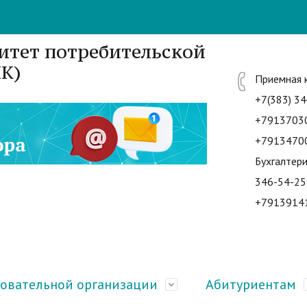
итет потребительской
К)
Приемная 
+7(383) 34
+7913703
+7913470
Бухгалтери
346-54-25
+7913914
зовательной организации
Абитуриентам