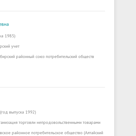
евна
ка 1985)
рский учет
ибирский районный союз потребительский обществ
 (год выпуска 1992)
ганизация торговли непродовольственными товарами
евское районное потребительское общество (Алтайский