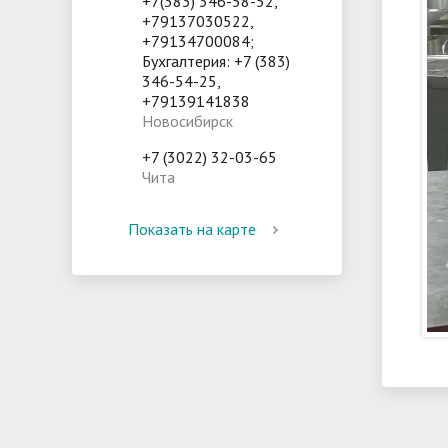
+7(383) 346-58-52,
+79137030522,
+79134700084;
Бухгалтерия: +7 (383)
346-54-25,
+79139141838
Новосибирск
+7 (3022) 32-03-65
Чита
Показать на карте