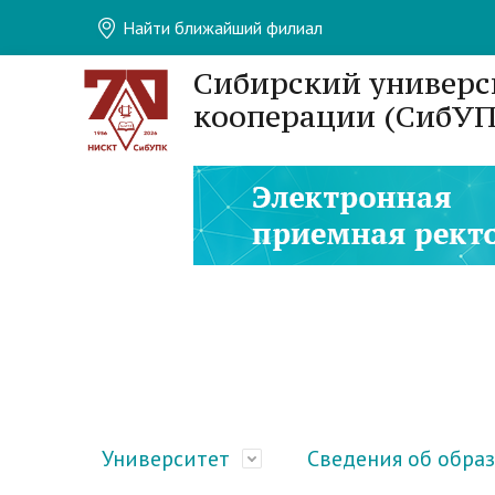
Найти ближайший филиал
Сибирский универс
кооперации (СибУП
Университет
Сведения об обра