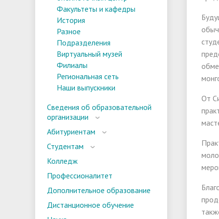
Факультеты и кафедры
Буду
История
обыч
Разное
студ
Подразделения
Виртуальный музей
пред
Филиалы
обме
Региональная сеть
монг
Наши выпускники
От С
Сведения об образовательной
прак
организации
маст
Абитуриентам
Прак
Студентам
моло
Колледж
меро
Профессионалитет
Благ
Дополнительное образование
прод
Дистанционное обучение
такж