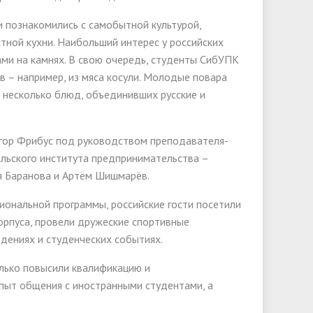
 познакомились с самобытной культурой,
ной кухни. Наибольший интерес у российских
ами на камнях. В свою очередь, студенты СибУПК
 – например, из мяса косули. Молодые повара
 несколько блюд, объединивших русские и
гор Фрибус под руководством преподавателя-
льского института предпринимательства –
я Баранова и Артём Шишмарёв.
ональной программы, российские гости посетили
орпуса, провели дружеские спортивные
едениях и студенческих событиях.
олько повысили квалификацию и
опыт общения с иностранными студентами, а