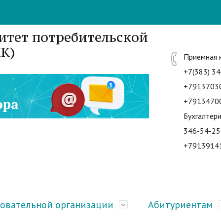
итет потребительской
К)
Приемная 
+7(383) 34
+7913703
+7913470
Бухгалтери
346-54-25
+7913914
зовательной организации
Абитуриентам