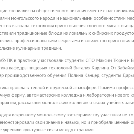
щие специалисты общественного питания вместе с наставниками
аями монгольского народа и национальными особенностями мест
ентов вызвала технология приготовления слоёного мяса с овощ
ставили традиционные блюда из локальных сибирских продуктов
нялись профессиональными секретами и совместно приготовили
ольские кулинарные традиции.
ибУПК в практике участвовали студенты СПО Максим Тюрин и Е
тика кафедры пищевых технологий Виталия Карлина. От Забайка
ер производственного обучения Полина Канцер, студенты Дарь
тика прошла в тёплой и дружеской атмосфере. Помимо професси
чную ферму, автомастерские колледжа и лаборатории нового к
приятия, рассказали монгольским коллегам о своих учебных зав
одаря искреннему монгольскому гостеприимству участники не т
емонстрировали свои знания и навыки, но и приобрели ценный 
е укрепили культурные связи между странами.