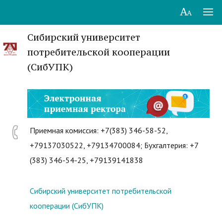
Сибирский университет
потребительской кооперации
(СибУПК)
Приемная комиссия: +7(383) 346-58-52,
+79137030522, +79134700084; Бухгалтерия: +7
(383) 346-54-25, +79139141838
Сибирский университет потребительской
кооперации (СибУПК)