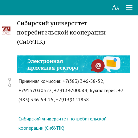
Сибирский университет
потребительской кооперации
(СибУПК)
Приемная комиссия: +7(383) 346-58-52,
+79137030522, +79134700084; Бухгалтерия: +7
(383) 346-54-25, +79139141838
Сибирский университет потребительской
кооперации (СибУПК)