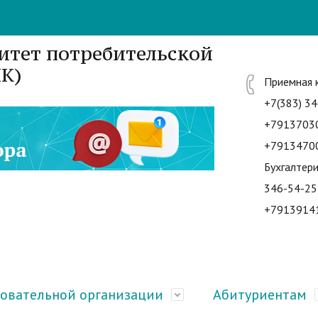
итет потребительской
К)
Приемная 
+7(383) 34
+7913703
+7913470
Бухгалтери
346-54-25
+7913914
зовательной организации
Абитуриентам