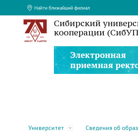
Найти ближайший филиал
Сибирский универс
кооперации (СибУП
Университет
Сведения об обра