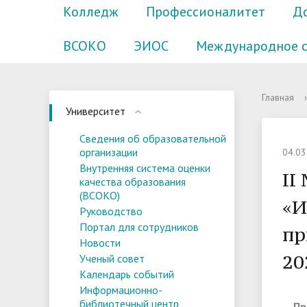
Колледж
Профессионалитет
Д
ВСОКО
ЭИОС
Международное с
Сведения об образовательной
1. Основные сведения
Приемная кампания 2026
Расписание занятий
Отдел магистратуры и аспирантуры
Внутрен
2. Струк
Оплата 
Отдел 
Главная
›
Университет
организации
качеств
образов
Воспитательная работа и
Спортив
Сведения об образовательной
молодежная политика
Предстоящие научные
Рекомен
Календарь событий
7. Материально-техническое
Информ
8. Плат
Справоч
организации
04.03
мероприятия
Внутренняя система оценки
обеспечение и оснащенность
центр
услуги
Сборник
II
Центр финансовой грамотности
Информа
качества образования
образовательного процесса.
(ВСОКО)
11. Сти
академи
«И
Виртуальный музей
Филиал
Руководство
Доступная среда
обучаю
Портал для сотрудников
пр
Новости
14. Образовательные стандарты и
20
Ученый совет
требования
Календарь событий
Информационно-
библиотечный центр
Пр