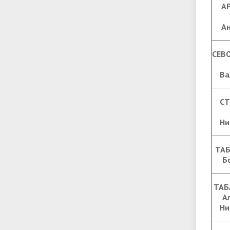
А
А
СЕВ
Ва
СТ
Ни
ТАБ
Б
ТАБ
А
Ни