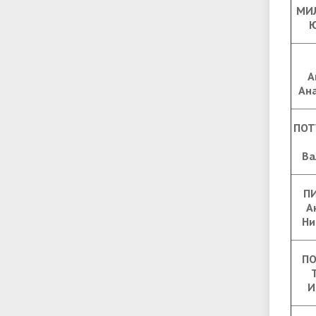
МИ
Ю
А
Ан
ПОТ
Ва
П
А
Ни
ПО
И