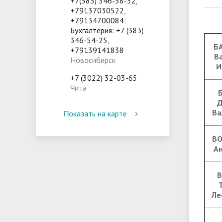
+7(383) 346-58-52,
+79137030522,
+79134700084;
Бухгалтерия: +7 (383)
346-54-25,
Б
+79139141838
В
Новосибирск
И
+7 (3022) 32-03-65
Чита
Д
Ва
Показать на карте
ВО
А
В
Ле