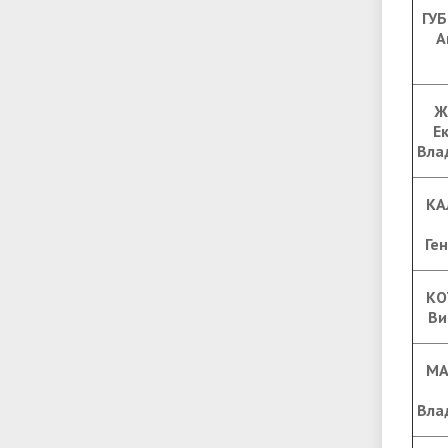
ГУБ
А
Ж
Е
Вла
КА
Ге
КО
Ви
М
Вла