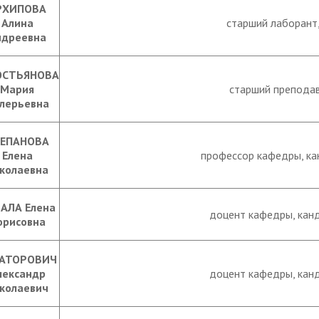
РХИПОВА
Алина
старший лаборант
ндреевна
ОСТЬЯНОВА
Мария
старший препода
лерьевна
ЕПАНОВА
Елена
профессор кафедры, кан
колаевна
АЛА Елена
доцент кафедры, канд.
орисовна
АТОРОВИЧ
лександр
доцент кафедры, канд.
колаевич