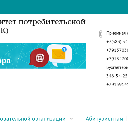
итет потребительской
К)
Приемная 
+7(383) 34
+7913703
+7913470
Бухгалтери
346-54-25
+7913914
зовательной организации
Абитуриентам