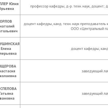
ЛЛЕР Юлия
профессор кафедры, д-р. техн. наук, доцент;
рьевна
ОРЛОВ
доцент кафедры, канд. техн. наук преподаватель 
натолий
ООО «Центральный пар
атольевич
УШИНСКАЯ
Елена
доцент кафедры, канд.
лерьевна
ИЩЕРОВА
настасия
заведующий ла
колаевна
СПЕЛОВА
Татьяна
заведующий ла
вановна