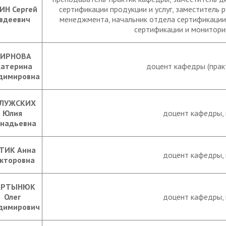
ИН Сергей
сертификации продукции и услуг, заместитель 
вдеевич
менеджмента, начальник отдела сертификации
сертификации и монитори
ИРНОВА
катерина
доцент кафедры (практи
димировна
ЛУЖСКИХ
Юлия
доцент кафедры, к
ннадьевна
ТИК Анна
доцент кафедры, к
кторовна
АРТЫНЮК
Олег
доцент кафедры, к
димирович