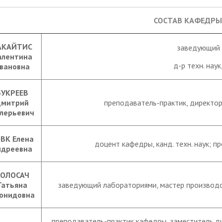
СОСТАВ КАФЕДРЫ
АКАЙТИС
заведующий 
алентина
д-р техн. нау
вановна
БУКРЕЕВ
митрий
преподаватель-практик, директор
лерьевич
ВК Елена
доцент кафедры, канд. техн. наук; 
ндреевна
ОЛОСАЧ
Татьяна
заведующий лабораториями, мастер производс
онидовна
преподаватель-практик кафедры, заместитель ди