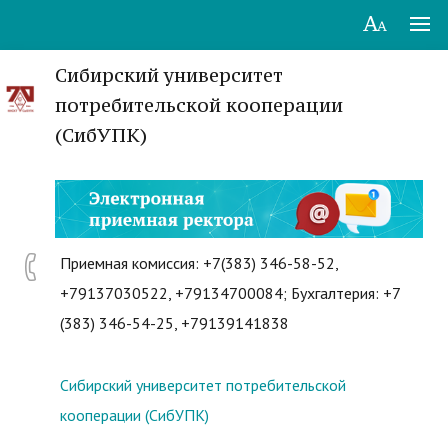
Сибирский университет
потребительской кооперации
(СибУПК)
Приемная комиссия: +7(383) 346-58-52,
+79137030522, +79134700084; Бухгалтерия: +7
(383) 346-54-25, +79139141838
Сибирский университет потребительской
кооперации (СибУПК)